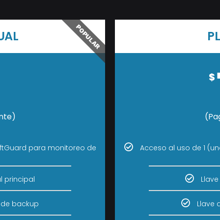
POPULAR
UAL
P
$
nte)
(Pa
SoftGuard para monitoreo de
Acceso al uso de 1 (u
l principal
Llave
al de backup
Llave 