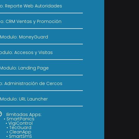
o: Reporte Web Autoridades
o: CRM Ventas y Promoción
Modulo: MoneyGuard
dulo: Accesos y Visitas
Modulo: Landing Page
: Administración de Cercos
Modulo: URL Launcher
Ilimitadas Apps:
• SmartPanics
• VigiControl
• TecGuard
• CleanApp
• SmartSmS