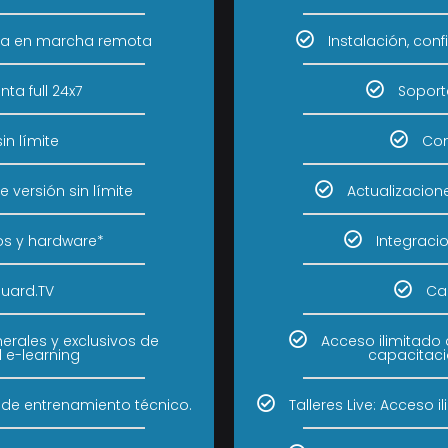
esta en marcha remota
Instalación, co
ta full 24x7
Soporte
in límite
Con
 versión sin límite
Actualizacion
os y hardware*
Integraci
Guard.TV
Ca
erales y exclusivos de
Acceso ilimitado 
 e-learning
capacitaci
s de entrenamiento técnico.
Talleres Live: Acceso 