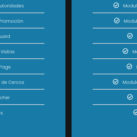
utoridades
Modul
 Promoción
Modul
uard
Visitas
Mo
 Page
n de Cercos
Modulo
ncher
s: