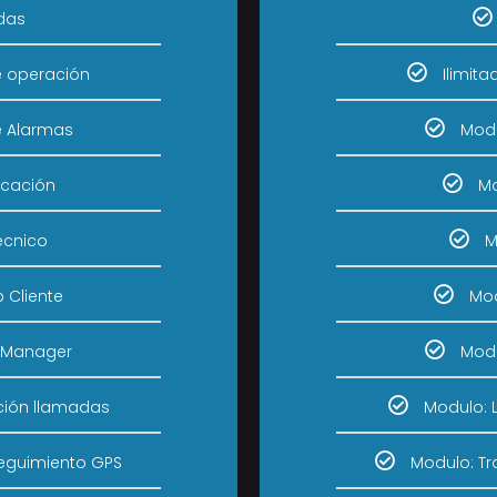
das
e operación
Ilimit
e Alarmas
Modu
icación
Mo
écnico
M
 Cliente
Mod
 Manager
Mod
ción llamadas
Modulo: 
eguimiento GPS
Modulo: T