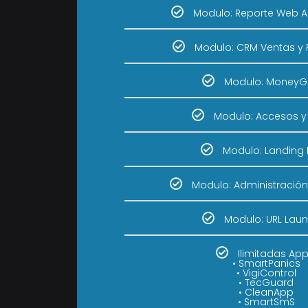
Modulo: Reporte Web A
Modulo: CRM Ventas y
Modulo: MoneyG
Modulo: Accesos y 
Modulo: Landing
Modulo: Administració
Modulo: URL Lau
Ilimitadas App
• SmartPanics
• VigiControl
• TecGuard
• CleanApp
• SmartSmS